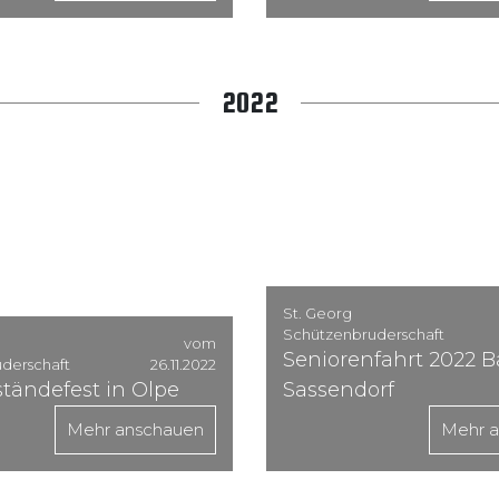
2022
St. Georg
Schützenbruderschaft
vom
Seniorenfahrt 2022 
derschaft
26.11.2022
ständefest in Olpe
Sassendorf
Mehr anschauen
Mehr 