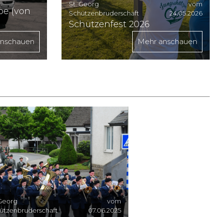
St. Georg
vom
pe (von
Schützenbruderschaft
24.05.2026
Schützenfest 2026
anschauen
Mehr anschauen
 Georg
vom
ützenbruderschaft
07.06.2025