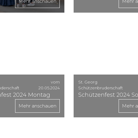
Mehr anschauen
Mehr 
vom
St. Georg
derschaft
20.05.2024
Schützenbruderschaft
fest 2024 Montag
Schützenfest 2024 S
Mehr anschauen
Mehr 