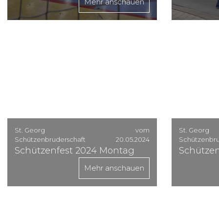
Mehr anschauen
St. Georg
vom
St. Georg
Schützenbruderschaft
20.05.2024
Schützenbru
Schützenfest 2024 Montag
Schützen
Mehr anschauen