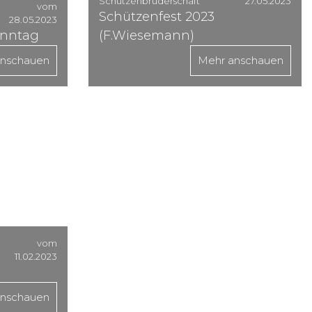
Schützenbruderschaft
27.05.2023
vom
Schützenfest 2023
28.05.2023
onntag
(F.Wiesemann)
anschauen
Mehr anschauen
vom
11.02.2023
anschauen