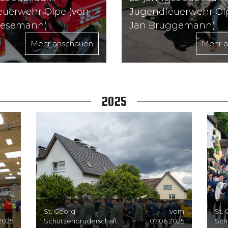
euerwehr Olpe (von
Jugendfeuerwehr Ol
iesemann)
Jan Brüggemann)
Mehr anschauen
Mehr 
2025
St. Georg
vom
St.
2025
Schützenbruderschaft
07.06.2025
Sch