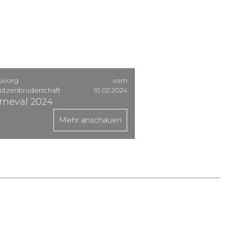
 Georg
vom
ützenbruderschaft
10.02.2024
rneval 2024
Mehr anschauen