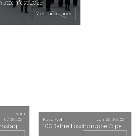
hützenfest 2025
Mehr anschauen
vom
07.09.2024
Feuerwehr
vom 22.06.2024
amstag
100 Jahre Löschgruppe Olpe