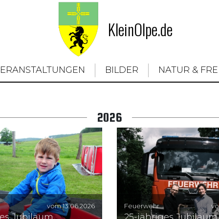
KleinOlpe.de
VERANSTALTUNGEN
BILDER
NATUR & FRE
2026
vom 13.06.2026
Feuerwehr
vo
ges Jubiläum
25-jähriges Jubiläum