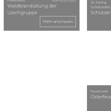
Feuerwehr
vom 12.07.2023
St. Georg
Waldbrandübung der
Schützenbru
Löschgruppe
Schützen
Mehr anschauen
Feuerwehr
Osterfeu