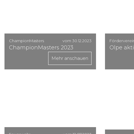
ChampionMasters
vom 30.12.2023
Förderverei
ChampionMasters 2023
Olpe akt
Mehr anschauen