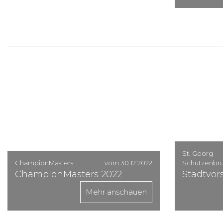
St. Georg
ChampionMasters
vom 30.12.2022
Schützenbru
ChampionMasters 2022
Stadtvor
Mehr anschauen