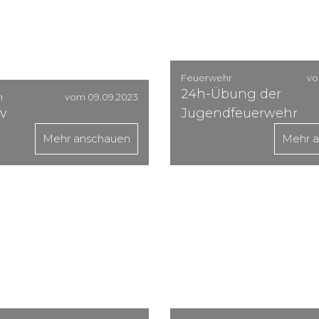
Feuerwehr
vo
24h-Übung der
n
vom 09.09.2023
iv
Jugendfeuerwehr
Mehr anschauen
Mehr 