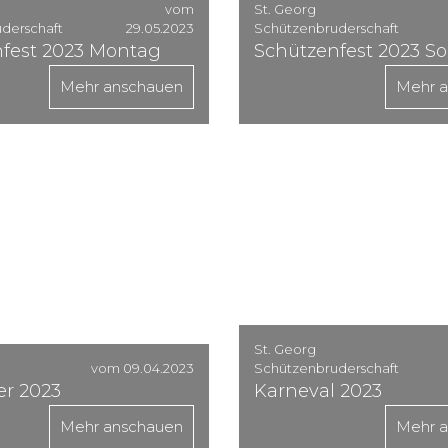
vom
St. Georg
derschaft
29.05.2023
Schützenbruderschaft
fest 2023 Montag
Schützenfest 2023 S
Mehr anschauen
Mehr 
St. Georg
vom 09.04.2023
Schützenbruderschaft
er 2023
Karneval 2023
Mehr anschauen
Mehr 