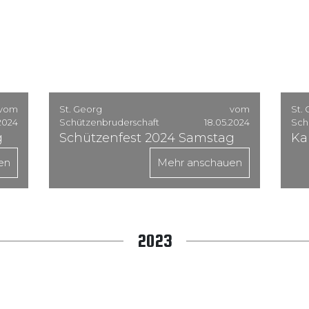
vom
St. Georg
vom
St.
2024
Schützenbruderschaft
18.05.2024
Sch
g
Schützenfest 2024 Samstag
Ka
en
Mehr anschauen
2023