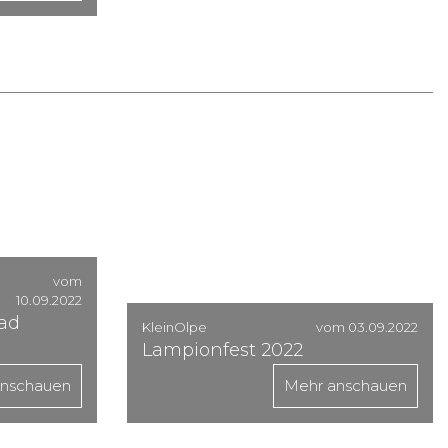
vom
10.09.2022
Bad
KleinOlpe
vom 03.09.2022
Lampionfest 2022
anschauen
Mehr anschauen