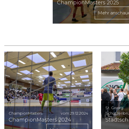
ChampionMasters 2025
Mehr anschau
St. Georg
ChampionMasters
vom 29.12.2024
Schützenbru
ChampionMasters 2024
Stadtsch