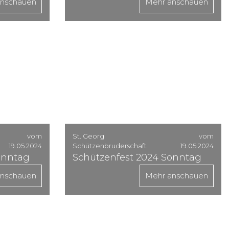
anschauen
Mehr anschauen
vom
St. Georg
vom
19.05.2024
Schützenbruderschaft
19.05.2024
onntag
Schützenfest 2024 Sonntag
anschauen
Mehr anschauen