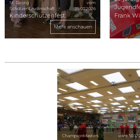
St. Georg
vom
Jugendf
Schützenbruderschaft
25.07.2026
Kinderschützenfest
Frank W
Mehr anschauen
ChampionMasters
vom 30.12.