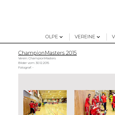
OLPE
keyboard_arrow_down
VEREINE
keyboard_arrow_down
ChampionMasters 2015
Verein: ChampionMasters
Bilder vom: 30.12.2015
Fotograf: -