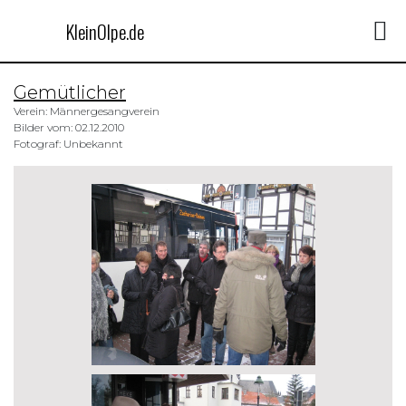
KleinOlpe.de
Gemütlicher
Verein: Männergesangverein
Bilder vom: 02.12.2010
Fotograf: Unbekannt