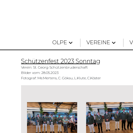
OLPE
keyboard_arrow_down
VEREINE
keyboard_arrow_down
Schützenfest 2023 Sonntag
Verein: St. Georg Schützenbruderschaft
Bilder vom: 28.05.2023
Fotograf: Me.Mertens, C. Göksu, L.Klute, C.Köster