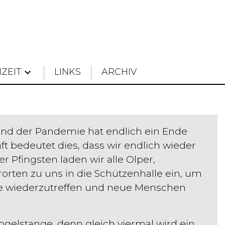
IZEIT
keyboard_arrow_down
LINKS
ARCHIV
nd der Pandemie hat endlich ein Ende
t bedeutet dies, dass wir endlich wieder
r Pfingsten laden wir alle Olper,
rten zu uns in die Schützenhalle ein, um
nte wiederzutreffen und neue Menschen
gelstange, denn gleich viermal wird ein