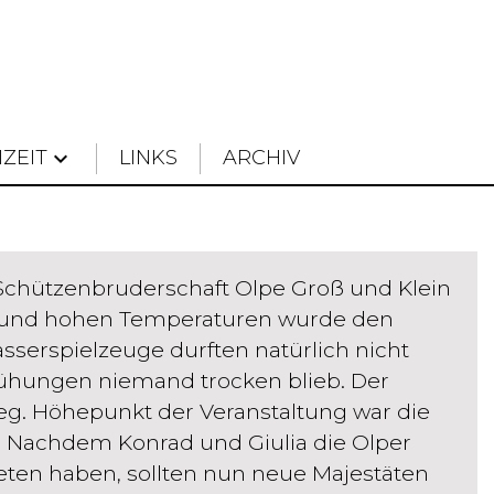
IZEIT
keyboard_arrow_down
LINKS
ARCHIV
g Schützenbruderschaft Olpe Groß und Klein
ter und hohen Temperaturen wurde den
serspielzeuge durften natürlich nicht
mühungen niemand trocken blieb. Der
eg. Höhepunkt der Veranstaltung war die
. Nachdem Konrad und Giulia die Olper
eten haben, sollten nun neue Majestäten