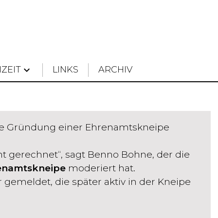
IZEIT
keyboard_arrow_down
LINKS
ARCHIV
die Gründung einer Ehrenamtskneipe
ht gerechnet“, sagt Benno Bohne, der die
enamtskneipe
moderiert hat.
gemeldet, die später aktiv in der Kneipe