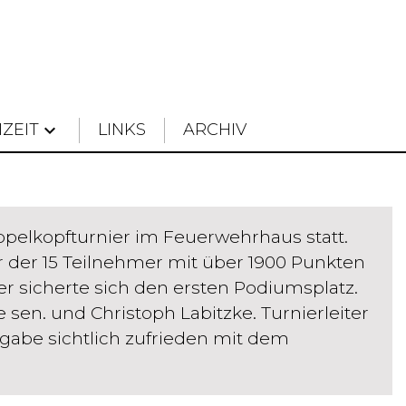
IZEIT
keyboard_arrow_down
LINKS
ARCHIV
oppelkopfturnier im Feuerwehrhaus statt.
r der 15 Teilnehmer mit über 1900 Punkten
 sicherte sich den ersten Podiumsplatz.
 sen. und Christoph Labitzke. Turnierleiter
ergabe sichtlich zufrieden mit dem